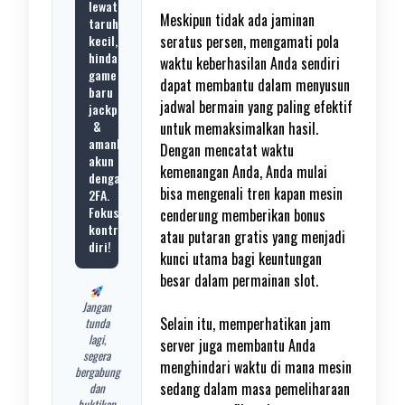
lewat
Meskipun tidak ada jaminan
taruhan
kecil,
seratus persen, mengamati pola
hindari
waktu keberhasilan Anda sendiri
game
dapat membantu dalam menyusun
baru
jadwal bermain yang paling efektif
jackpot,
&
untuk memaksimalkan hasil.
amankan
Dengan mencatat waktu
akun
kemenangan Anda, Anda mulai
dengan
bisa mengenali tren kapan mesin
2FA.
Fokus
cenderung memberikan bonus
kontrol
atau putaran gratis yang menjadi
diri!
kunci utama bagi keuntungan
besar dalam permainan slot.
Jangan
Selain itu, memperhatikan jam
tunda
lagi,
server juga membantu Anda
segera
menghindari waktu di mana mesin
bergabung
sedang dalam masa pemeliharaan
dan
buktikan