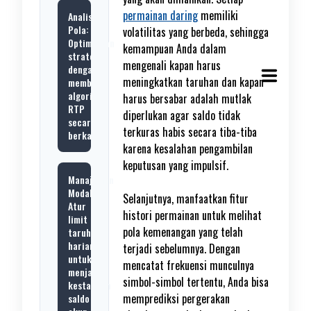
permainan daring
memiliki
Analisis
Pola:
volatilitas yang berbeda, sehingga
Optimalkan
kemampuan Anda dalam
strategi
mengenali kapan harus
dengan
meningkatkan taruhan dan kapan
membaca
algoritma
harus bersabar adalah mutlak
RTP
diperlukan agar saldo tidak
secara
terkuras habis secara tiba-tiba
berkala.
karena kesalahan pengambilan
keputusan yang impulsif.
Manajemen
Modal:
Selanjutnya, manfaatkan fitur
Atur
histori permainan untuk melihat
limit
pola kemenangan yang telah
taruhan
harian
terjadi sebelumnya. Dengan
untuk
mencatat frekuensi munculnya
menjaga
simbol-simbol tertentu, Anda bisa
kestabilan
memprediksi pergerakan
saldo