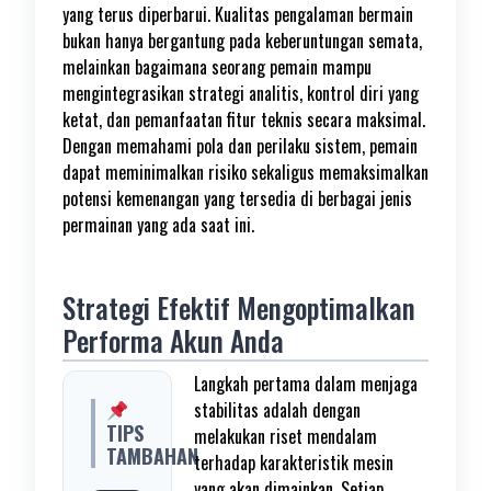
yang terus diperbarui. Kualitas pengalaman bermain
bukan hanya bergantung pada keberuntungan semata,
melainkan bagaimana seorang pemain mampu
mengintegrasikan strategi analitis, kontrol diri yang
ketat, dan pemanfaatan fitur teknis secara maksimal.
Dengan memahami pola dan perilaku sistem, pemain
dapat meminimalkan risiko sekaligus memaksimalkan
potensi kemenangan yang tersedia di berbagai jenis
permainan yang ada saat ini.
Strategi Efektif Mengoptimalkan
Performa Akun Anda
Langkah pertama dalam menjaga
stabilitas adalah dengan
TIPS
melakukan riset mendalam
TAMBAHAN
terhadap karakteristik mesin
yang akan dimainkan. Setiap