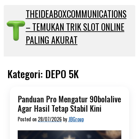
Skip
to
THEIDEABOXCOMMUNICATIONS
content
– TEMUKAN TRIK SLOT ONLINE
PALING AKURAT
Kategori:
DEPO 5K
Panduan Pro Mengatur 90bolalive
Agar Hasil Tetap Stabil Kini
Posted on
28/07/2026
by
JBGroup