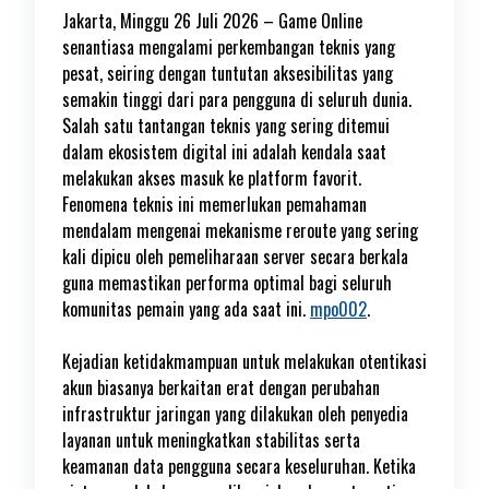
Jakarta, Minggu 26 Juli 2026 – Game Online
senantiasa mengalami perkembangan teknis yang
pesat, seiring dengan tuntutan aksesibilitas yang
semakin tinggi dari para pengguna di seluruh dunia.
Salah satu tantangan teknis yang sering ditemui
dalam ekosistem digital ini adalah kendala saat
melakukan akses masuk ke platform favorit.
Fenomena teknis ini memerlukan pemahaman
mendalam mengenai mekanisme reroute yang sering
kali dipicu oleh pemeliharaan server secara berkala
guna memastikan performa optimal bagi seluruh
komunitas pemain yang ada saat ini.
mpo002
.
Kejadian ketidakmampuan untuk melakukan otentikasi
akun biasanya berkaitan erat dengan perubahan
infrastruktur jaringan yang dilakukan oleh penyedia
layanan untuk meningkatkan stabilitas serta
keamanan data pengguna secara keseluruhan. Ketika