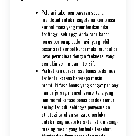
Pelajari tabel pembayaran secara
mendetail untuk mengetahui kombinasi
simbol mana yang memberikan nilai
tertinggi, sehingga Anda tahu kapan
harus berharap pada hasil yang lebih
besar saat simbol kunci mulai muncul di
layar permainan dengan frekuensi yang
semakin sering dan intensif.
Perhatikan durasi fase bonus pada mesin
tertentu, karena beberapa mesin
memiliki fase bonus yang sangat panjang
namun jarang muncul, sementara yang
lain memiliki fase bonus pendek namun
sering terjadi, sehingga penyesuaian
strategi taruhan sangat diperlukan
untuk menghadapi karakteristik masing-
masing mesin yang berbeda tersebut.