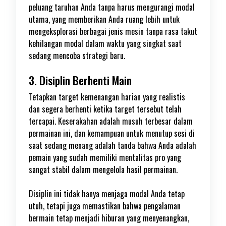
peluang taruhan Anda tanpa harus mengurangi modal
utama, yang memberikan Anda ruang lebih untuk
mengeksplorasi berbagai jenis mesin tanpa rasa takut
kehilangan modal dalam waktu yang singkat saat
sedang mencoba strategi baru.
3. Disiplin Berhenti Main
Tetapkan target kemenangan harian yang realistis
dan segera berhenti ketika target tersebut telah
tercapai. Keserakahan adalah musuh terbesar dalam
permainan ini, dan kemampuan untuk menutup sesi di
saat sedang menang adalah tanda bahwa Anda adalah
pemain yang sudah memiliki mentalitas pro yang
sangat stabil dalam mengelola hasil permainan.
Disiplin ini tidak hanya menjaga modal Anda tetap
utuh, tetapi juga memastikan bahwa pengalaman
bermain tetap menjadi hiburan yang menyenangkan,