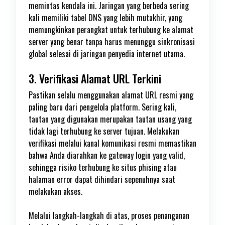
memintas kendala ini. Jaringan yang berbeda sering
kali memiliki tabel DNS yang lebih mutakhir, yang
memungkinkan perangkat untuk terhubung ke alamat
server yang benar tanpa harus menunggu sinkronisasi
global selesai di jaringan penyedia internet utama.
3. Verifikasi Alamat URL Terkini
Pastikan selalu menggunakan alamat URL resmi yang
paling baru dari pengelola platform. Sering kali,
tautan yang digunakan merupakan tautan usang yang
tidak lagi terhubung ke server tujuan. Melakukan
verifikasi melalui kanal komunikasi resmi memastikan
bahwa Anda diarahkan ke gateway login yang valid,
sehingga risiko terhubung ke situs phising atau
halaman error dapat dihindari sepenuhnya saat
melakukan akses.
Melalui langkah-langkah di atas, proses penanganan