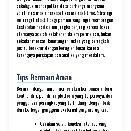
sekaligus mendapatkan data berharga mengenai
volatilitas mesin tersebut secara real-time. Strategi
ini sangat efektif bagi pemain yang ingin membangun
kestabilan hasil dalam jangka panjang karena fokus
utamanya adalah ketahanan dalam permainan, bukan
sekadar mencari keuntungan instan yang seringkali
justru berakhir dengan kerugian besar karena
kurangnya persiapan dan analisa yang mendalam.
Tips Bermain Aman
Bermain dengan aman memerlukan kombinasi antara
kontrol diri, pemilihan platform yang terpercaya, dan
penggunaan perangkat yang terlindungi dengan baik
dari berbagai gangguan eksternal yang merugikan.
Gunakan selalu koneksi internet yang
stabil untuk memastikan bahwa setiap