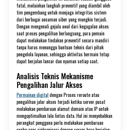
fatal, melainkan langkah preventif yang diambil oleh
tim pengembang untuk menjaga integritas sistem
dari berbagai ancaman siber yang mungkin terjadi.
Dengan mengenali gejala awal dari kegagalan akses
saat proses pengalihan berlangsung, para pemain
dapat melakukan tindakan preventif secara mandiri
tanpa harus menunggu bantuan teknis dari pihak
pengelola layanan, sehingga aktivitas bermain tetap
dapat berjalan lancar dan nyaman setiap saat.
Analisis Teknis Mekanisme
Pengalihan Jalur Akses
Permainan digital
dengan Proses reroute atau
pengalihan jalur akses terjadi ketika server pusat
melakukan pembaruan alamat domain atau IP untuk
mengoptimalkan lalu lintas data. Hal ini menyebabkan
perangkat pengguna perlu melakukan pembaruan
cache agar sinkronisasi dengan server baru berjalan