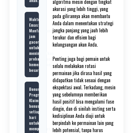
akun.
algoritma mesin dengan tingkat
akurasi yang lebih tinggi, yang
pada gilirannya akan membantu
Waktu
Anda dalam menentukan strategi
Emas:
jangka panjang yang jauh lebih
Manfaatkan
jam
terukur dan efisien bagi
gacor
kelangsungan akun Anda.
untuk
meningkatkan
Penting juga bagi pemain untuk
probabilitas
kemenangan
selalu melakukan rotasi
besar.
permainan jika dirasa hasil yang
didapatkan tidak sesuai dengan
ekspektasi awal. Terkadang, mesin
Bonus
yang sebelumnya memberikan
Progresif:
Klaim
hasil positif bisa mengalami fase
bonus
dingin, dan di sinilah insting serta
setiap
kedisiplinan Anda diuji untuk
hari
berpindah ke permainan lain yang
untuk
memperluas
lebih potensial, tanpa harus