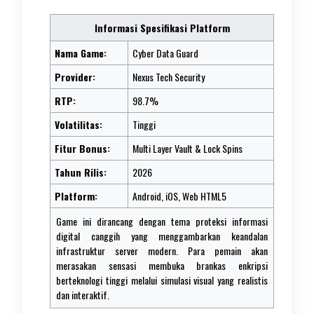
Informasi Spesifikasi Platform
Nama Game:
Cyber Data Guard
Provider:
Nexus Tech Security
RTP:
98.7%
Volatilitas:
Tinggi
Fitur Bonus:
Multi Layer Vault & Lock Spins
Tahun Rilis:
2026
Platform:
Android, iOS, Web HTML5
Game ini dirancang dengan tema proteksi informasi
digital canggih yang menggambarkan keandalan
infrastruktur server modern. Para pemain akan
merasakan sensasi membuka brankas enkripsi
berteknologi tinggi melalui simulasi visual yang realistis
dan interaktif.