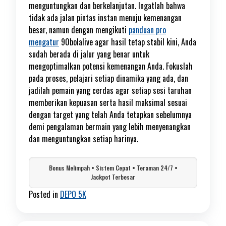
menguntungkan dan berkelanjutan. Ingatlah bahwa
tidak ada jalan pintas instan menuju kemenangan
besar, namun dengan mengikuti
panduan pro
mengatur
90bolalive agar hasil tetap stabil kini, Anda
sudah berada di jalur yang benar untuk
mengoptimalkan potensi kemenangan Anda. Fokuslah
pada proses, pelajari setiap dinamika yang ada, dan
jadilah pemain yang cerdas agar setiap sesi taruhan
memberikan kepuasan serta hasil maksimal sesuai
dengan target yang telah Anda tetapkan sebelumnya
demi pengalaman bermain yang lebih menyenangkan
dan menguntungkan setiap harinya.
Bonus Melimpah • Sistem Cepat • Teraman 24/7 •
Jackpot Terbesar
Posted in
DEPO 5K